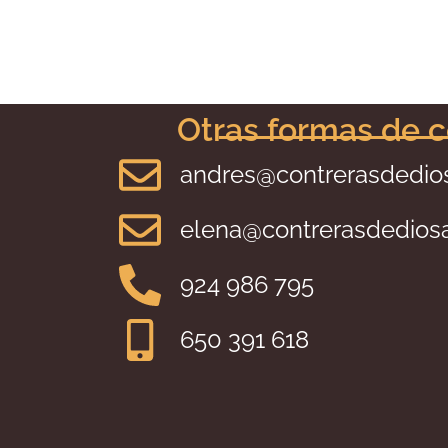
Otras formas de 
andres@contrerasdedi
elena@contrerasdedio
924 986 795
650 391 618